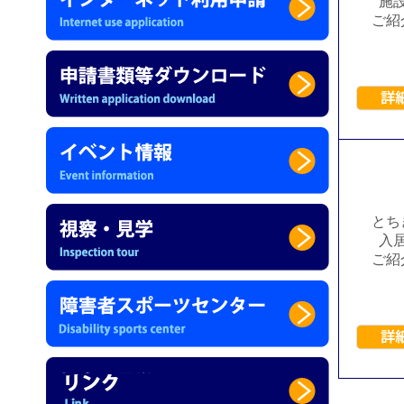
施
ご紹
とち
入
ご紹