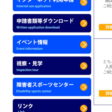
施
ご紹
とち
入
ご紹